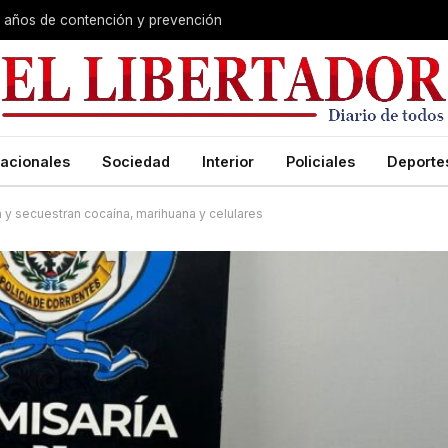
s años de contención y prevención
acionales
Sociedad
Interior
Policiales
Deporte
 y secuestran cocaína, marihuana y celulares