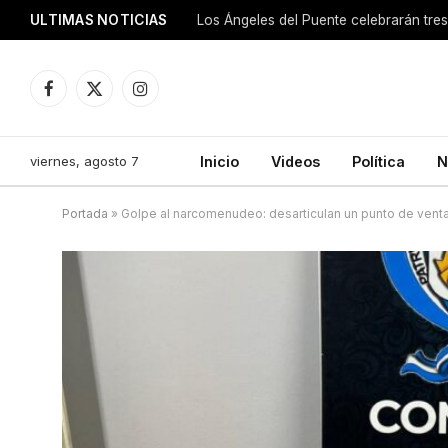
ULTIMAS NOTICIAS
Los Ángeles del Puente celebrarán tre
Facebook
X
Instagram
(Twitter)
viernes, agosto 7
Inicio
Videos
Política
N
Portada
»
Golpe al narcomenudeo: desarticulan un punto de venta