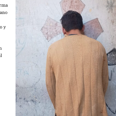
arma
mano
o y
n
l