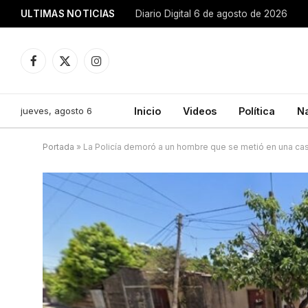
ULTIMAS NOTICIAS
Diario Digital 6 de agosto de 2026
Facebook
X
Instagram
(Twitter)
jueves, agosto 6
Inicio
Videos
Política
N
Portada
»
La Policía demoró a un hombre que se metió en una casa