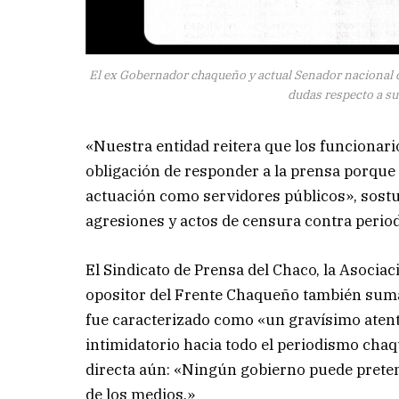
El ex Gobernador chaqueño y actual Senador nacional di
dudas respecto a su
«Nuestra entidad reitera que los funcionario
obligación de responder a la prensa porque 
actuación como servidores públicos», sostuv
agresiones y actos de censura contra periodi
El Sindicato de Prensa del Chaco, la Asocia
opositor del Frente Chaqueño también sumar
fue caracterizado como «un gravísimo atent
intimidatorio hacia todo el periodismo ch
directa aún: «Ningún gobierno puede pretende
de los medios.»