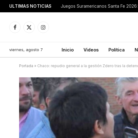
ULTIMAS NOTICIAS
Juegos Suramericanos Santa Fe 2026: 
Facebook
X
Instagram
(Twitter)
viernes, agosto 7
Inicio
Videos
Política
N
Portada
»
Chaco: repudio general a la gestión Zdero tras la deten