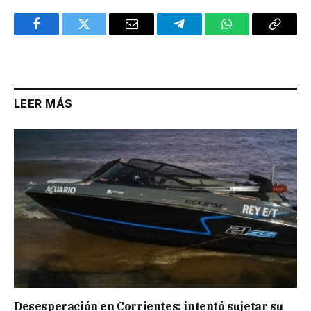
Facebook
Twitter
Email
Telegram
WhatsApp
Copy
Link
LEER MÁS
Desesperación en Corrientes: intentó sujetar su