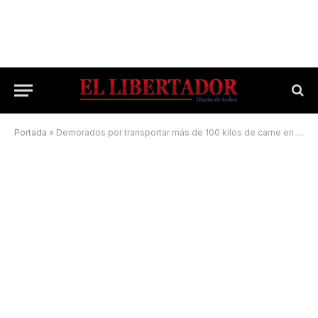
Portada
»
Demorados por transportar más de 100 kilos de carne en una bolsa de arpillera