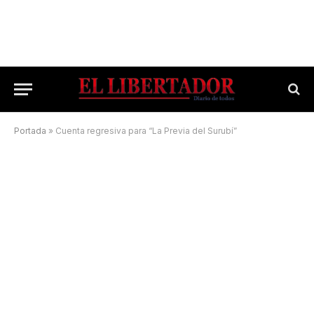
Portada
»
Cuenta regresiva para “La Previa del Surubí”