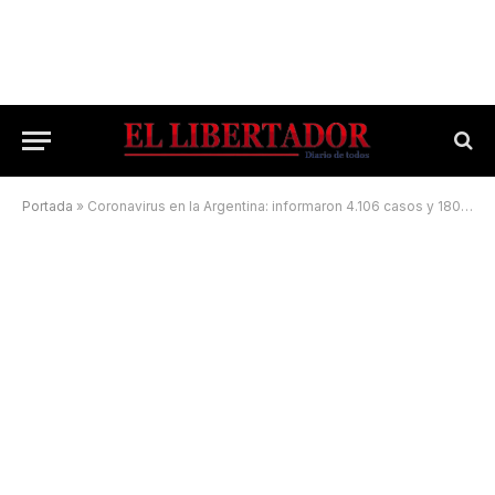
Portada
»
Coronavirus en la Argentina: informaron 4.106 casos y 180 muertes