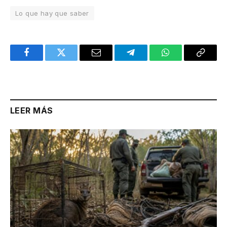
Lo que hay que saber
Facebook
Twitter
Email
Telegram
WhatsApp
Copy
Link
LEER MÁS