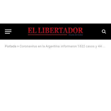
Portada
»
Coronavirus en la Argentina: informaron 1.622 casos y 44 muertes