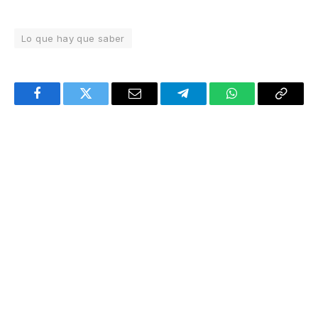
Lo que hay que saber
Facebook
Twitter
Email
Telegram
WhatsApp
Copy
Link