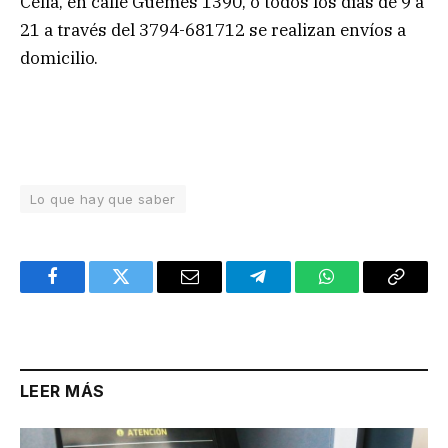
Celia, en calle Güemes 1390, o todos los días de 9 a
21 a través del 3794-681712 se realizan envíos a
domicilio.
Lo que hay que saber
Facebook
Twitter
Email
Telegram
WhatsApp
Copy
Link
LEER MÁS