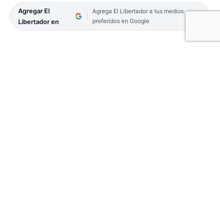
Agregar El
Agrega El Libertador a tus medios
preferidos en Google
Libertador en
En Capital, los correntinos cumplieron en la
mañana de este 1º de agosto, con el rito ancestral
de beber los tres sorbos del “brebaje espirituoso”
para ahuyentar los “los males” de la temporada.
La Comuna convidó caña con ruda a los vecinos
que se acercaron a los puestos en las plazas Casco
y Vera, como así también en Casa Molinas, Centro