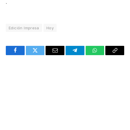
.
Edición Impresa
Hoy
Facebook
Twitter
Email
Telegram
WhatsApp
Copy
Link