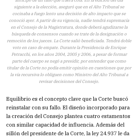
siguiente a la elección, aseguró que en el Alto Tribunal se
cocinaba a fuego lento una decisión de alto impacto que se
conoció ayer. A partir de su vigencia, nadie tendrá supremacía
en el Consejo de la Magistratura, donde deberá agudizarse la
búsqueda de consensos cuando se trate de la designación o
remoción de los jueces. La Corte salió beneficiada. Tendrá doble
voto en caso de empate. Durante la Presidencia de Enrique
Petracchi, en los años 2004, 2005 y 2006, a pesar de formar
parte del cuerpo se negó a presidir, por entender que como
titular de la Corte no podía emitir opinión en cuestiones que por
la vía recursiva lo obliguen como Ministro del Alto Tribunal a
revisar decisiones del Consejo.
Equilibrio es el concepto clave que la Corte buscó
reinstalar con su fallo. El diseño incorporado para
la creación del Consejo plantea cuatro estamentos
con similar capacidad de influencia. Además del
sillón del presidente de la Corte, la ley 24.937 le da