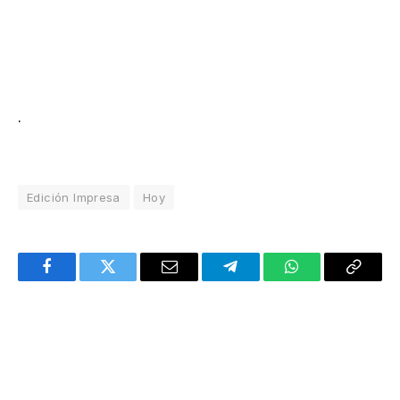
.
Edición Impresa
Hoy
Facebook
Twitter
Email
Telegram
WhatsApp
Copy
Link