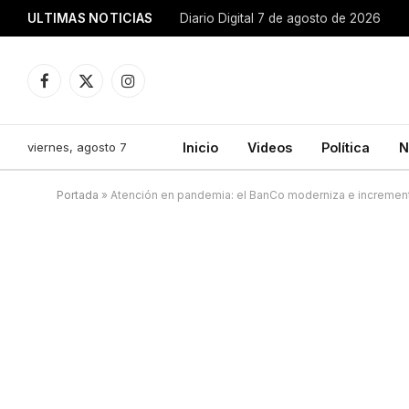
ULTIMAS NOTICIAS
Diario Digital 7 de agosto de 2026
Facebook
X
Instagram
(Twitter)
viernes, agosto 7
Inicio
Videos
Política
N
Portada
»
Atención en pandemia: el BanCo moderniza e increment