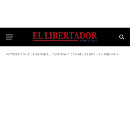
Portada
»
Vuelve el trail a Empedrado con el Desafío La Perla del Paraná