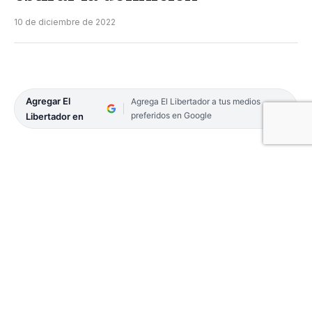
10 de diciembre de 2022
Agregar El
Agrega El Libertador a tus medios
preferidos en Google
Libertador en
San Martín de Curuzú Cuatiá obligado a ganar,
recibe esta noche en su reducto a Amad de la
ciudad de Goya.