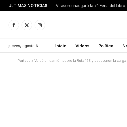
ULTIMAS NOTICIAS
Facebook
X
Instagram
(Twitter)
jueves, agosto 6
Inicio
Videos
Política
N
Portada
»
Volcó un camión sobre la Ruta 123 y saquearon la carg