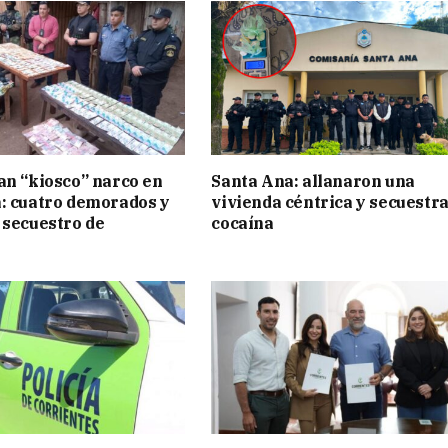
an “kiosco” narco en
Santa Ana: allanaron una
: cuatro demorados y
vivienda céntrica y secuestr
 secuestro de
cocaína