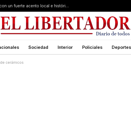
Virasoro inauguró la 7ª Feria del Libro con un fuerte acento local e histórico
acionales
Sociedad
Interior
Policiales
Deportes
a de cerámicos