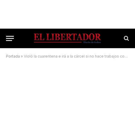
Portada
»
Violó la cuarentena e irá a la cárcel si no hace trabajos comunitarios