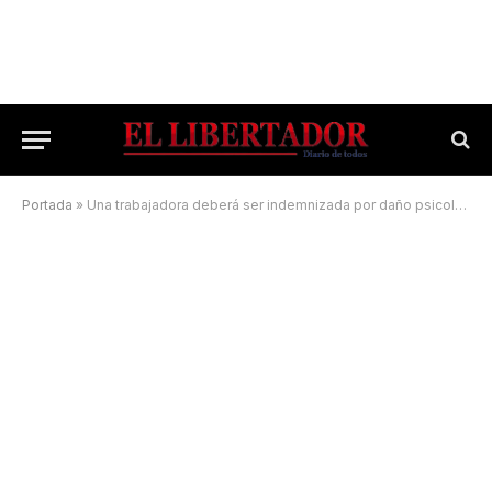
Portada
»
Una trabajadora deberá ser indemnizada por daño psicológico