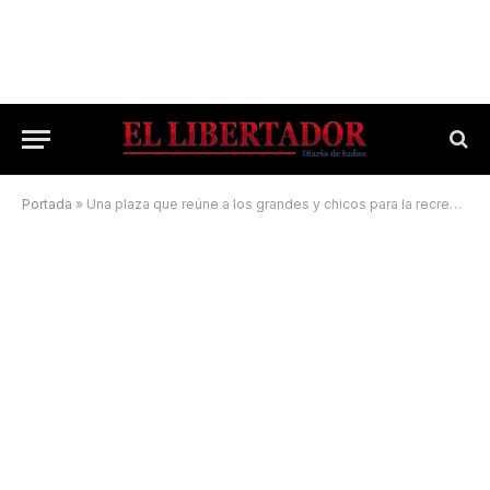
Portada
»
Una plaza que reúne a los grandes y chicos para la recreación y el deporte