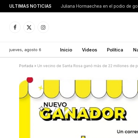
ULTIMAS NOTICIAS
Juliana Hormaechea en el podio de go
Facebook
X
Instagram
(Twitter)
jueves, agosto 6
Inicio
Videos
Política
N
Portada
»
Un vecino de Santa Rosa ganó más de 22 millones de p