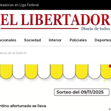
leadoras en Liga Federal
acionales
Sociedad
Interior
Policiales
Deportes
esos en el Quini 6