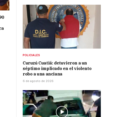
90
ca
POLICIALES
Curuzú Cuatiá: detuvieron a un
séptimo implicado en el violento
robo a una anciana
6 de agosto de 2026