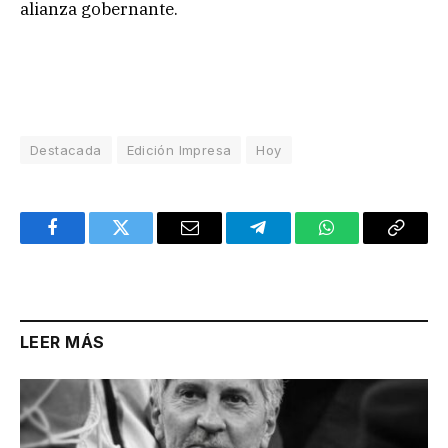
alianza gobernante.
Destacada
Edición Impresa
Hoy
Facebook
Twitter
Email
Telegram
WhatsApp
Copy
Link
LEER MÁS