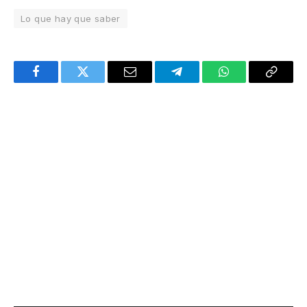
Lo que hay que saber
Facebook
Twitter
Email
Telegram
WhatsApp
Copy
Link