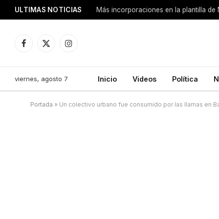
ULTIMAS NOTICIAS
Más incorporaciones en la plantilla de
Facebook
X
Instagram
(Twitter)
viernes, agosto 7
Inicio
Videos
Política
N
Portada
»
Un colectivo urbano fue consumido por las llamas en B