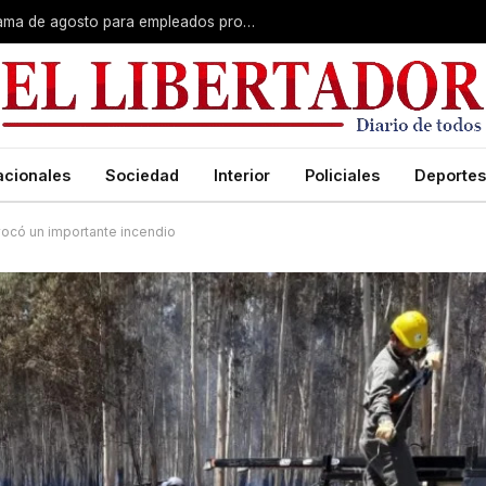
Plus unificado: se confirmó el cronograma de agosto para empleados provinciales
acionales
Sociedad
Interior
Policiales
Deportes
vocó un importante incendio