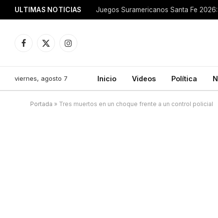
ULTIMAS NOTICIAS
Juegos Suramericanos Santa Fe 2026: 
Facebook
X
Instagram
(Twitter)
viernes, agosto 7
Inicio
Videos
Política
N
Portada
»
Tres muertos en un choque frente a un control policial