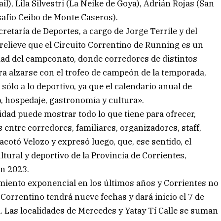
il), Lila Silvestri (La Neike de Goya), Adrián Rojas (San
safío Ceibo de Monte Caseros).
etaría de Deportes, a cargo de Jorge Terrile y del
relieve que el Circuito Correntino de Running es un
dad del campeonato, donde corredores de distintos
ara alzarse con el trofeo de campeón de la temporada,
ólo a lo deportivo, ya que el calendario anual de
o, hospedaje, gastronomía y cultura».
idad puede mostrar todo lo que tiene para ofrecer,
 entre corredores, familiares, organizadores, staff,
acotó Velozo y expresó luego, que, ese sentido, el
ural y deportivo de la Provincia de Corrientes,
en 2023.
miento exponencial en los últimos años y Corrientes no
 Correntino tendrá nueve fechas y dará inicio el 7 de
l. Las localidades de Mercedes y Yatay Tí Calle se suman