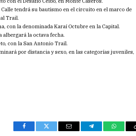
sto con el Desafío Ceibo, en Monte Caseros.
 Calle tendrá su bautismo en el circuito en el marco de
l Trail.
ha, con la denominada Karaí Octubre en la Capital.
a albergará la octava fecha.
to, con la San Antonio Trail.
inará por distancia y sexo, en las categorías juveniles,
Facebook
Twitter
Email
Telegram
WhatsAp