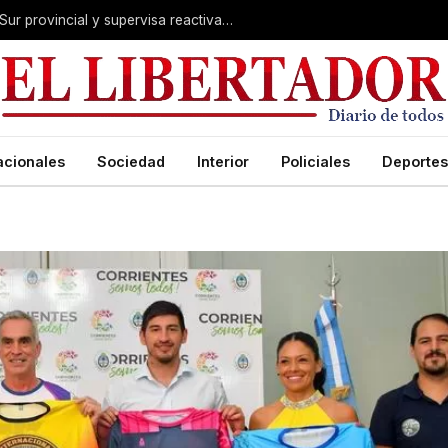
Valdés acelera el blindaje hídrico en el Sur provincial y supervisa reactivación de ruta
acionales
Sociedad
Interior
Policiales
Deportes