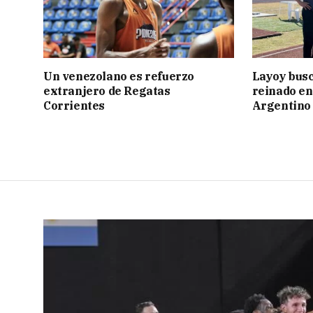
Un venezolano es refuerzo
Layoy busc
extranjero de Regatas
reinado e
Corrientes
Argentino 