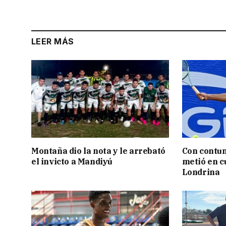
LEER MÁS
Montaña dio la nota y le arrebató
Con contun
el invicto a Mandiyú
metió en c
Londrina