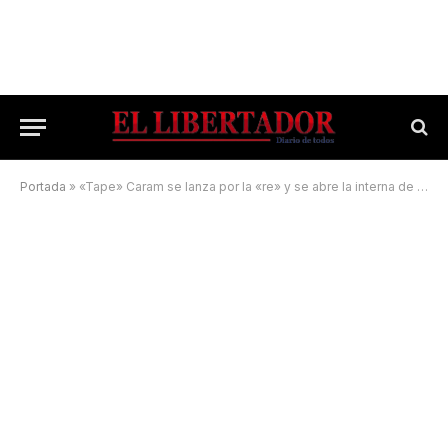
Portada
»
«Tape» Caram se lanza por la «re» y se abre la interna de Cambio Solidario