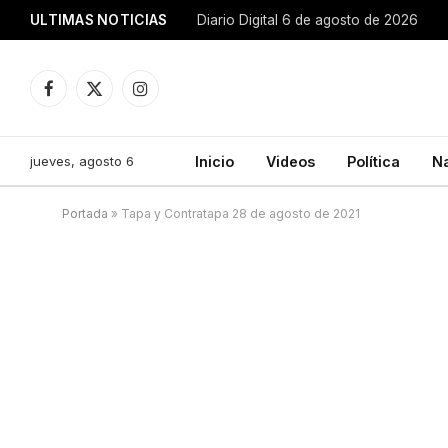
ULTIMAS NOTICIAS
Diario Digital 6 de agosto de 2026
Facebook
X
Instagram
(Twitter)
jueves, agosto 6
Inicio
Videos
Política
N
Portada
»
Tapa y Contratapa 28 de agosto de 2021