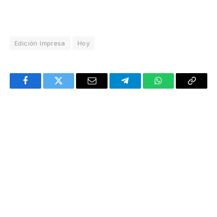
Edición Impresa
Hoy
Facebook
Twitter
Email
Telegram
WhatsApp
Copy
Link