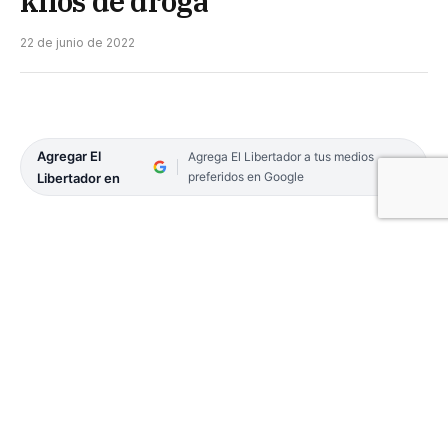
kilos de droga
22 de junio de 2022
Agregar El
Agrega El Libertador a tus medios
preferidos en Google
Libertador en
Ayer, en horas de la madrugada, efectivos de la
Gendarmería detuvieron a un padre y su hijo que
transportaban en un camión casi dos toneladas de