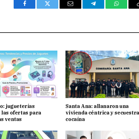
Facebook
Twitter
Email
Telegram
WhatsAp
ño: jugueterías
Santa Ana: allanaron una
 las ofertas para
vivienda céntrica y secuestr
as ventas
cocaína