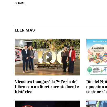
SHARE.
LEER MÁS
Virasoro inauguró la 7ª Feria del
Día del Ni
Libro con un fuerte acento local e
apuestan a
histórico
sostener l