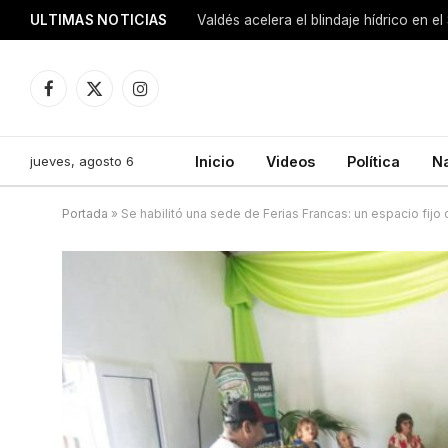
ULTIMAS NOTICIAS
Facebook
X
Instagram
(Twitter)
jueves, agosto 6
Inicio
Videos
Política
N
Portada
»
Se habilitó una sede de Ferias Francas: un espacio fijo