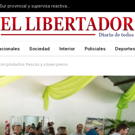
Valdés acelera el blindaje hídrico en el Sur provincial y supervisa reactivación de ruta
acionales
Sociedad
Interior
Policiales
Deportes
 con productos frescos y a buen precio