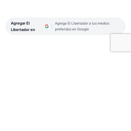
Agregar El
Agrega El Libertador a tus medios
preferidos en Google
Libertador en
Se tratará hoy la primera lectura de la Tarifaria
2022 e ingresará el Presupuesto del año próximo.
Cruces por la estimación inflacionaria.
04-POLITICA-11