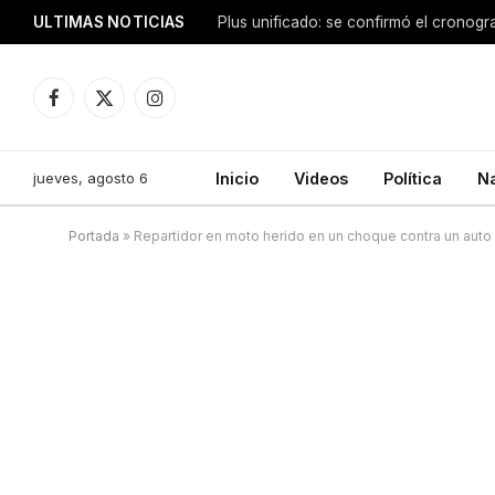
ULTIMAS NOTICIAS
Facebook
X
Instagram
(Twitter)
jueves, agosto 6
Inicio
Videos
Política
N
Portada
»
Repartidor en moto herido en un choque contra un auto