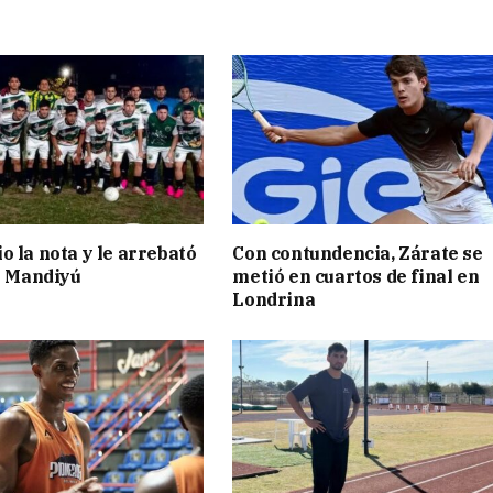
o la nota y le arrebató
Con contundencia, Zárate se
 a Mandiyú
metió en cuartos de final en
Londrina