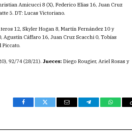
Christian Amicucci 8 (X), Federico Elias 16, Juan Cruz
tte 5. DT: Lucas Victoriano.
nteros 12, Skyler Hogan 8, Martín Fernández 10 y
0, Agustín Cáffaro 16, Juan Cruz Scacchi 0, Tobías
 Piccato.
20), 92/74 (28/21).
Jueces:
Diego Rougier, Ariel Rosas y
Facebook
Twitter
Email
Telegram
WhatsAp