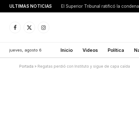
ULTIMAS NOTICIAS
El Superior Tribunal ratificó la conde
Facebook
X
Instagram
(Twitter)
jueves, agosto 6
Inicio
Videos
Política
N
Portada
»
Regatas perdió con Instituto y sigue de capa caída