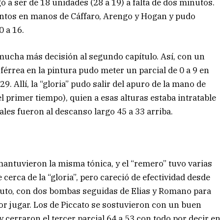
egó a ser de 18 unidades (28 a 19) a falta de dos minutos.
puntos en manos de Cáffaro, Arengo y Hogan y pudo
0 a 16.
mucha más decisión al segundo capítulo. Así, con un
férrea en la pintura pudo meter un parcial de 0 a 9 en
9. Allí, la “gloria” pudo salir del apuro de la mano de
l primer tiempo), quien a esas alturas estaba intratable
cales fueron al descanso largo 45 a 33 arriba.
mantuvieron la misma tónica, y el “remero” tuvo varias
cerca de la “gloria”, pero careció de efectividad desde
tituto, con dos bombas seguidas de Elias y Romano para
or jugar. Los de Piccato se sostuvieron con un buen
cerraron el tercer parcial 64 a 53 con todo por decir e