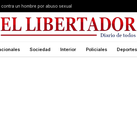
na contra un hombre por abuso sexual
acionales
Sociedad
Interior
Policiales
Deportes