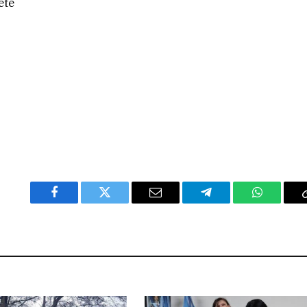
ete
Facebook
Twitter
Email
Telegram
WhatsAp