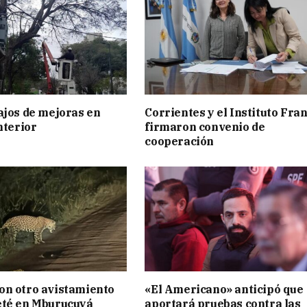
ajos de mejoras en
Corrientes y el Instituto Fra
nterior
firmaron convenio de
cooperación
on otro avistamiento
«El Americano» anticipó que
eté en Mburucuyá
aportará pruebas contra las