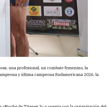
leas, una profesional, un combate femenino, la
icampeona y última campeona Sudamericana 2026, la
de «Noche de Titanes 3» y cuenta con la organización del