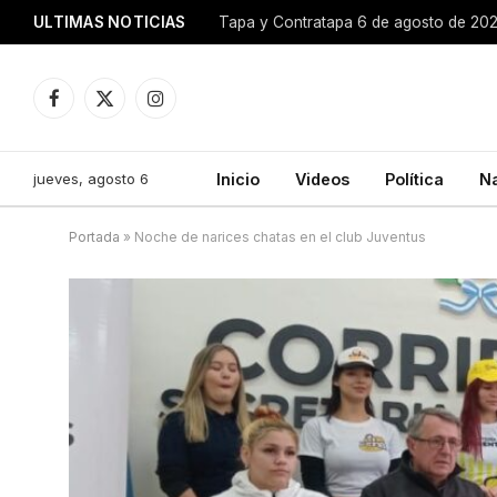
ULTIMAS NOTICIAS
Tapa y Contratapa 6 de agosto de 20
Facebook
X
Instagram
(Twitter)
jueves, agosto 6
Inicio
Videos
Política
N
Portada
»
Noche de narices chatas en el club Juventus