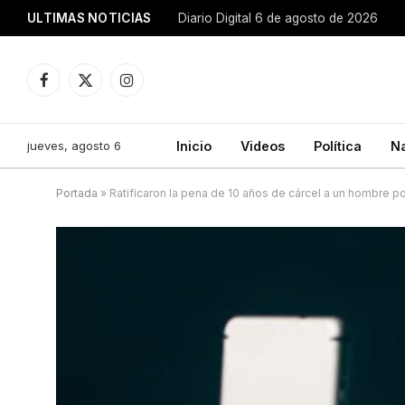
ULTIMAS NOTICIAS
Diario Digital 6 de agosto de 2026
Facebook
X
Instagram
(Twitter)
jueves, agosto 6
Inicio
Videos
Política
N
Portada
»
Ratificaron la pena de 10 años de cárcel a un hombre 