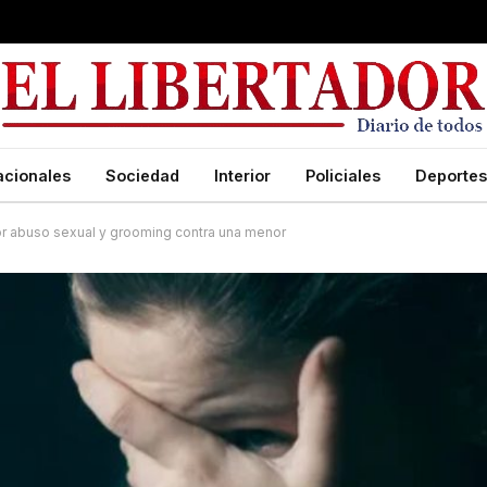
acionales
Sociedad
Interior
Policiales
Deportes
por abuso sexual y grooming contra una menor