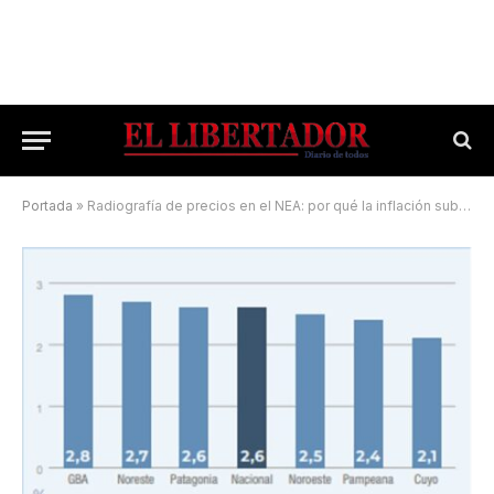
Portada
»
Radiografía de precios en el NEA: por qué la inflación sube más que el promedio nacional