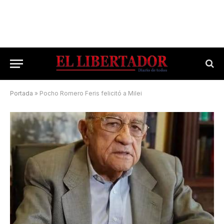
Portada
»
Pocho Romero Feris felicitó a Milei