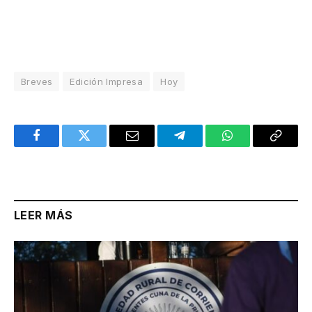
Breves
Edición Impresa
Hoy
Facebook
Twitter
Email
Telegram
WhatsApp
Copy
Link
LEER MÁS