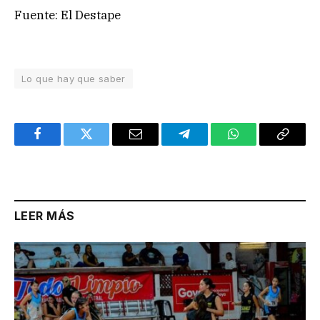
Fuente: El Destape
Lo que hay que saber
Facebook
Twitter
Email
Telegram
WhatsApp
Copy
Link
LEER MÁS