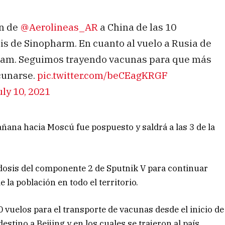
ón de
@Aerolineas_AR
a China de las 10
sis de Sinopharm. En cuanto al vuelo a Rusia de
 3am. Seguimos trayendo vacunas para que más
cunarse.
pic.twitter.com/beCEagKRGF
uly 10, 2021
mañana hacia Moscú fue pospuesto y saldrá a las 3 de la
 dosis del componente 2 de Sputnik V para continuar
a población en todo el territorio.
 vuelos para el transporte de vacunas desde el inicio de
stino a Beijing y en los cuales se trajeron al país