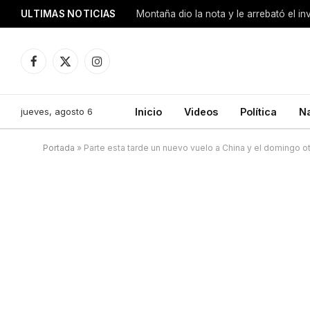
ULTIMAS NOTICIAS
Montaña dio la nota y le arrebató el i
Facebook
X
Instagram
(Twitter)
jueves, agosto 6
Inicio
Videos
Política
N
Portada
»
Parte esta tarde un nuevo vuelo a China y el domingo o