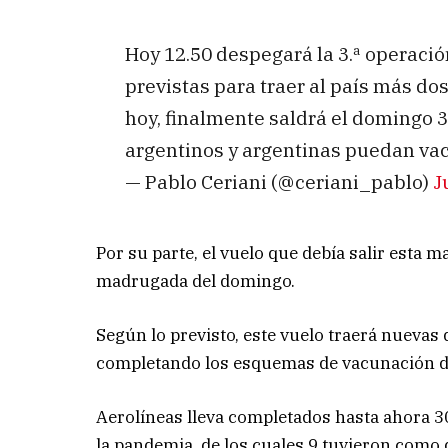
Hoy 12.50 despegará la 3.ª operaci
previstas para traer al país más do
hoy, finalmente saldrá el domingo
argentinos y argentinas puedan va
— Pablo Ceriani (@ceriani_pablo)
J
Por su parte, el vuelo que debía salir esta 
madrugada del domingo.
Según lo previsto, este vuelo traerá nuevas
completando los esquemas de vacunación de l
Aerolíneas lleva completados hasta ahora 30
la pandemia, de los cuales 9 tuvieron como de