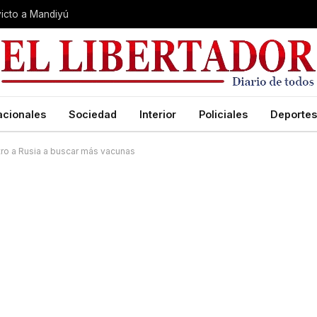
nvicto a Mandiyú
acionales
Sociedad
Interior
Policiales
Deportes
tro a Rusia a buscar más vacunas