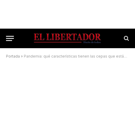
Portada
»
Pandemia: qué características tienen las cepas que están en Corrientes