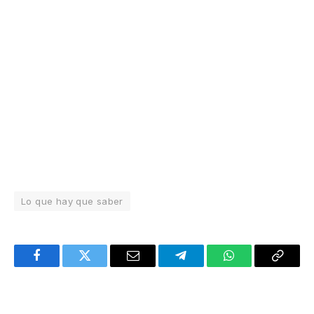
Lo que hay que saber
Facebook
Twitter
Email
Telegram
WhatsApp
Copy
Link