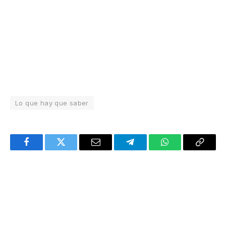
Lo que hay que saber
Facebook
Twitter
Email
Telegram
WhatsApp
Copy
Link