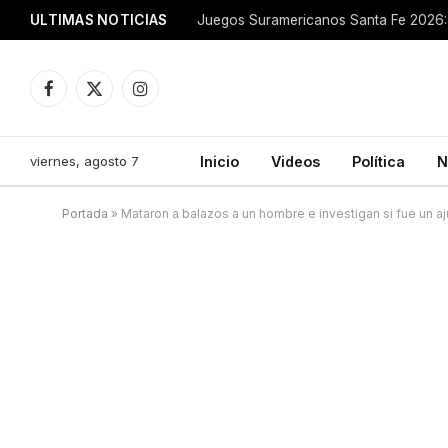
ULTIMAS NOTICIAS
Juegos Suramericanos Santa Fe 2026: 
Facebook
X
Instagram
(Twitter)
viernes, agosto 7
Inicio
Videos
Política
N
Portada
»
Mataron a balazos a un hombre e investigan si fue un a