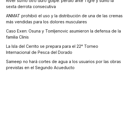
River sufrió otro duro golpe: perdió ante Tigre y sumó la
sexta derrota consecutiva
ANMAT prohibió el uso y la distribución de una de las cremas
más vendidas para los dolores musculares
Caso Exen: Osuna y Tomljenovic asumieron la defensa de la
familia Clinis
La Isla del Cerrito se prepara para el 22° Torneo
Internacional de Pesca del Dorado
Sameep no hará cortes de agua a los usuarios por las obras
previstas en el Segundo Acueducto