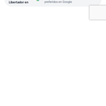
preferidos en Google
Libertador en
Un hombre asesinó a su esposa y luego se
quitó la vida, en la casa que compartían en la
localidad de Palmar Grande. La víctima
tenía 42 años.
Un caso de violencia de género terminó ayer de la
peor forma. Un hombre asesinó a balazos a su
esposa y luego se quitó la vida con la misma arma,
en la vivienda que ambos compartían en Palmar