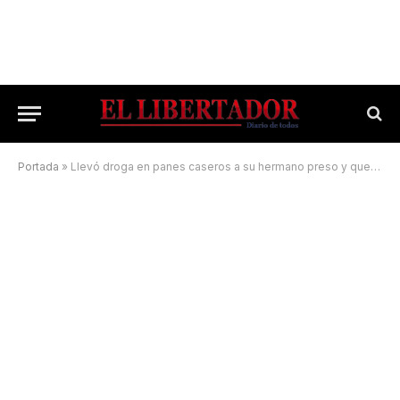
Portada
»
Llevó droga en panes caseros a su hermano preso y quedó detenido con él