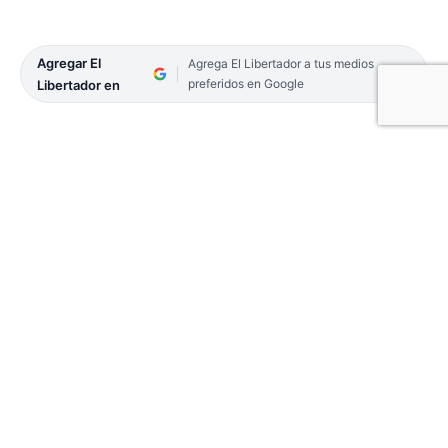
Agregar El
Agrega El Libertador a tus medios
preferidos en Google
Libertador en
Ayer en la tarde, se produjo una batahola entre
vecinos y policías, en un sector del barrio
Colombia Granaderos, más conocido como La
Vizcacha, en la Capital. Al parecer, los uniformados
trataban de detener al presunto responsable del
robo de una bicicleta y sus familiares y allegados