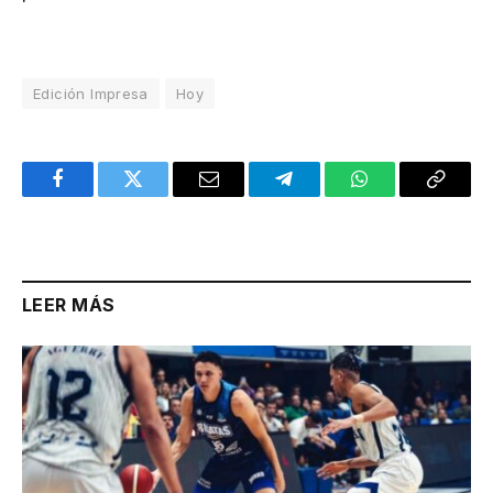
Edición Impresa
Hoy
Facebook
Twitter
Email
Telegram
WhatsApp
Copy
Link
LEER MÁS