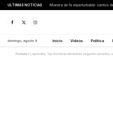
ULTIMAS NOTICIAS
Facebook
X
Instagram
(Twitter)
domingo, agosto 9
Inicio
Videos
Política
Portada
»
Laprovitta: “las fronteras terrestres seguirán cerradas