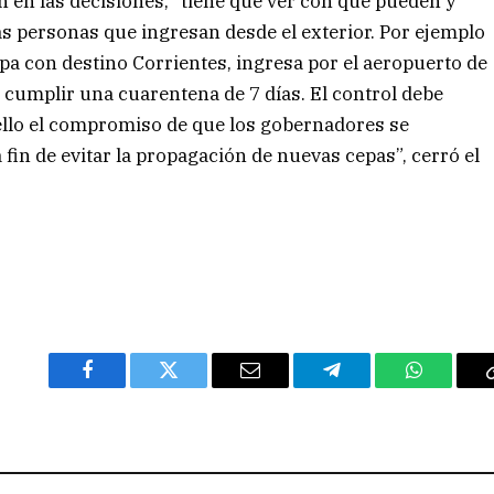
 en las decisiones, “tiene que ver con que pueden y
las personas que ingresan desde el exterior. Por ejemplo
pa con destino Corrientes, ingresa por el aeropuerto de
e cumplir una cuarentena de 7 días. El control debe
r ello el compromiso de que los gobernadores se
 fin de evitar la propagación de nuevas cepas”, cerró el
Facebook
Twitter
Email
Telegram
WhatsAp