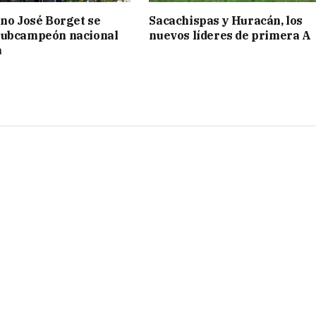
ino José Borget se
Sacachispas y Huracán, los
subcampeón nacional
nuevos líderes de primera A
a