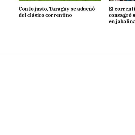
Con lo justo, Taraguy se adueñó
El corrent
del clásico correntino
consagró 
en jabalin