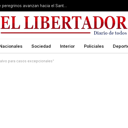
Muestra de fe imperturbable: cientos de peregrinos avanzan hacia el Santuario de San Cayetano
Nacionales
Sociedad
Interior
Policiales
Deport
, salvo para casos excepcionales”