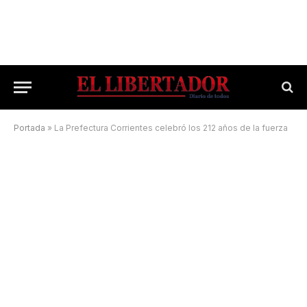
Portada
»
La Prefectura Corrientes celebró los 212 años de la fuerza